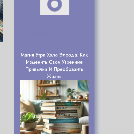
Магия Утра Хэла Элрода: Как
Изменить Свои Утренние
Привычки И Преобразить
Жизнь