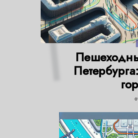
Пешеходны
Петербурга
го
0