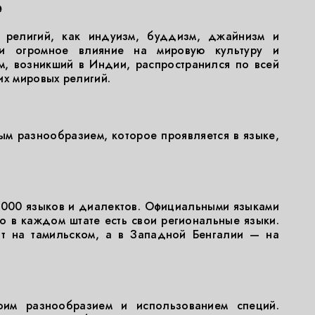
е
 религий, как индуизм, буддизм, джайнизм и
ли огромное влияние на мировую культуру и
, возникший в Индии, распространился по всей
их мировых религий.
ым разнообразием, которое проявляется в языке,
2000 языков и диалектов. Официальными языками
но в каждом штате есть свои региональные языки.
ят на тамильском, а в Западной Бенгалии — на
оим разнообразием и использованием специй.