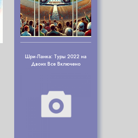
Шри-Ланка: Туры 2022 на
Двоих Все Включено