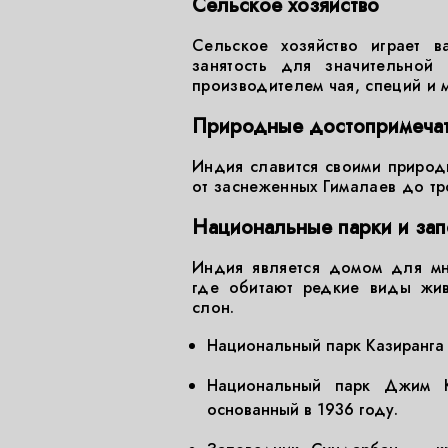
Сельское хозяйство
Сельское хозяйство играет 
занятость для значительной 
производителем чая, специй и 
Природные достопримечат
Индия славится своими приро
от заснеженных Гималаев до тр
Национальные парки и за
Индия является домом для мн
где обитают редкие виды живо
слон.
Национальный парк Казиранга 
Национальный парк Джим К
основанный в 1936 году.