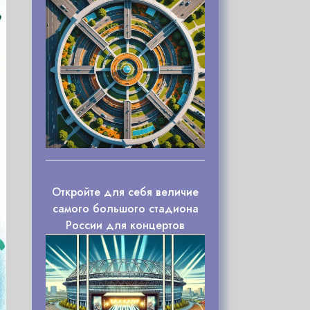
Откройте для себя величие
самого большого стадиона
России для концертов