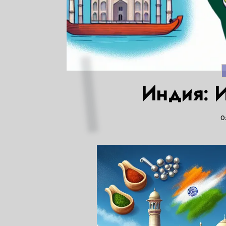
Индия: И
0