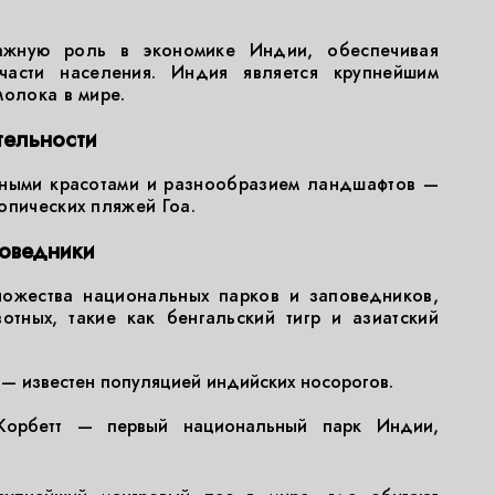
важную роль в экономике Индии, обеспечивая
части населения. Индия является крупнейшим
молока в мире.
ельности
дными красотами и разнообразием ландшафтов —
опических пляжей Гоа.
поведники
ожества национальных парков и заповедников,
тных, такие как бенгальский тигр и азиатский
— известен популяцией индийских носорогов.
орбетт — первый национальный парк Индии,